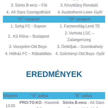
3. Sörös B-renz – Fót
3. Krisztilány Rondaló
4. All Stars Szentgotthárd
4. Austrotherm-Leier–Győr
"C" csoport
"D" csoport
1. Szilaj FC - Sopron
1. Farmervilág-Lenti TE
2. Vorhota LSC –
2. AS Róna – Budapest
Zalaegerszeg
3. Veszprém Old Boys
3. Örökifjak – Szombathely
4. Hétház FC – Rábatótfalu
4. Széchenyi Old Boys- Győr
EREDMÉNYEK
Időpont
"A" pálya
"B" pálya
PRO-TO-KO
- Haverok
Sörös B-renz
- All Stars
13.00