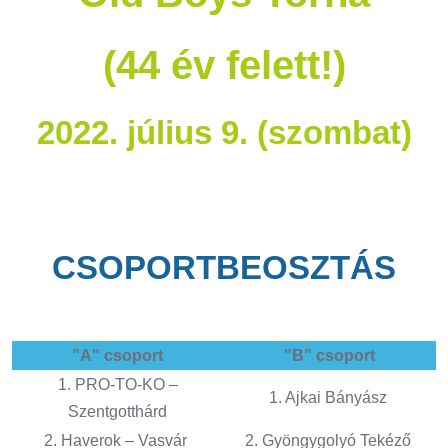
(44 év felett!)
2022. július 9. (szombat)
CSOPORTBEOSZTÁS
"A" csoport
"B" csoport
1. PRO-TO-KO –
1. Ajkai Bányász
Szentgotthárd
2. Haverok – Vasvár
2. Gyöngygolyó Tekéző