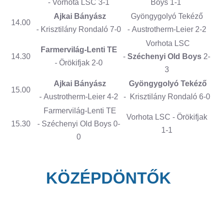
- Vorhota LSC 3-1
Boys 1-1
Ajkai Bányász
Gyöngygolyó Tekéző
14.00
- Krisztilány Rondaló 7-0
- Austrotherm-Leier 2-2
Vorhota LSC
Farmervilág-Lenti TE
14.30
-
Széchenyi Old Boys
2-
- Örökifjak 2-0
3
Ajkai Bányász
Gyöngygolyó Tekéző
15.00
- Austrotherm-Leier 4-2
- Krisztilány Rondaló 6-0
Farmervilág-Lenti TE
Vorhota LSC - Örökifjak
15.30
- Széchenyi Old Boys 0-
1-1
0
KÖZÉPDÖNTŐK