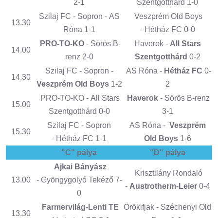
2-1
Szentgotthárd 1-0
Szilaj FC - Sopron - AS
Veszprém Old Boys
13.30
Róna 1-1
- Hétház FC 0-0
PRO-TO-KO
- Sörös B-
Haverok -
All Stars
14.00
renz 2-0
Szentgotthárd
0-2
Szilaj FC - Sopron -
AS Róna -
Hétház FC
0-
14.30
Veszprém Old Boys
1-2
2
PRO-TO-KO - All Stars
Haverok
- Sörös B-renz
15.00
Szentgotthárd 0-0
3-1
Szilaj FC - Sopron
AS Róna -
Veszprém
15.30
- Hétház FC 1-1
Old Boys
1-6
"C" pálya
"D" pálya
Ajkai Bányász
Krisztilány Rondaló
13.00
- Gyöngygolyó Tekéző 7-
-
Austrotherm-Leier
0-4
0
Farmervilág-Lenti TE
Örökifjak - Széchenyi Old
13.30