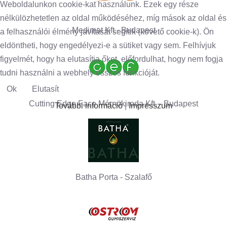
Weboldalunkon cookie-kat használunk. Ezek egy része
nélkülözhetetlen az oldal működéséhez, míg mások az oldal és
Medimat Kft - Budapest
a felhasználói élmény javítását segítik (követő cookie-k). Ön
eldöntheti, hogy engedélyezi-e a sütiket vagy sem. Felhívjuk
figyelmét, hogy ha elutasítja őket, előfordulhat, hogy nem fogja
tudni használni a webhely összes funkcióját.
Ok
Elutasít
Cutting Edge Face Mérnökiroda Kft. - Budapest
További információ
|
Impresszum
Batha Porta - Szalafő