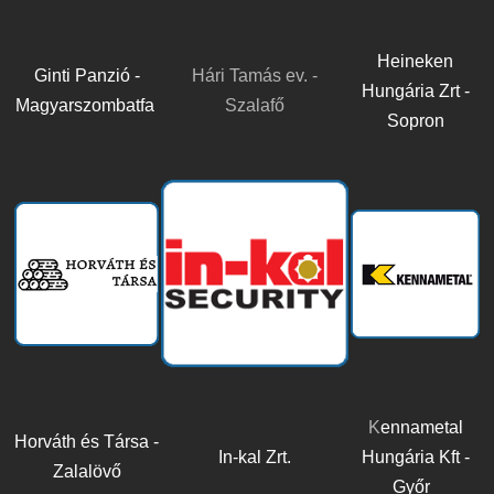
Heineken
Ginti Panzió -
Hári Tamás ev. -
Hungária Zrt -
Magyarszombatfa
Szalafő
Sopron
K
ennametal
Horváth és Társa -
In-kal Zrt.
Hungária Kft -
Zalalövő
Győr