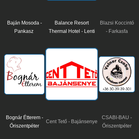
Baján Mosoda -
Balance Resort
Blazsi Koccintó
Pankasz
Thermal Hotel - Lenti
- Farkasfa
Bognár Étterem -
CSABI-BAU -
Cent Tető - Bajánsenye
Őriszentpéter
Őriszentpéter