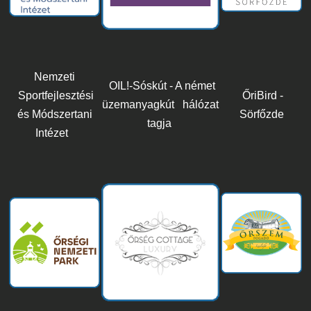
Nemzeti
OIL!-Sóskút - A német
Sportfejlesztési
ŐriBird -
üzemanyagkút hálózat
és Módszertani
Sörfőzde
tagja
Intézet