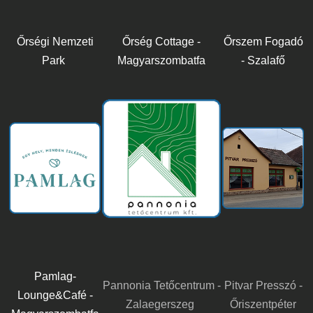
Őrségi Nemzeti
Őrség Cottage -
Őrszem Fogadó
Park
Magyarszombatfa
- Szalafő
Pamlag-
Pannonia Tetőcentrum -
Pitvar Presszó -
Lounge&Café -
Zalaegerszeg
Őriszentpéter