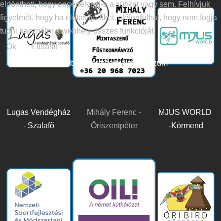
eldöntheti, hogy engedélyezi-e a sütiket vagy sem. Felhívjuk
figyelmét, hogy ha elutasítja őket, előfordulhat, hogy nem fogja
tudni használni a webhely összes funkcióját.
Ok
Elutasít
További információ
|
Impresszum
Lugas Vendégház
Mihály Ferenc -
MJUS WORLD
- Szalafő
Őriszentpéter
-Körmend