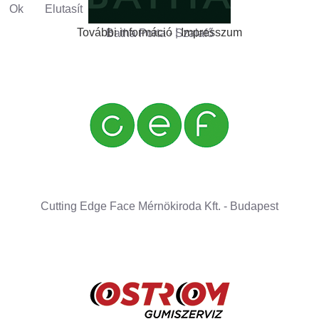
Ok
Elutasít
További információ
|
Impresszum
Batha Porta - Szalafő
Cutting Edge Face Mérnökiroda Kft. - Budapest