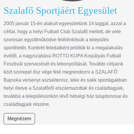
Szalafő Sportjáért Egyesület
2005 január 15-én alakult egyesületünk 14 taggal, azzal a
céllal, hogy a helyi Futball Club Szalafő mellett, de vele
szorosan együttműködve felélénkítsük a település
sportéletét. Konkrét feledatként jelöltük ki a megalakulás
évétől, a nagyszabású ROTTO KUPA Kispályás Futball
Fesztivál szervezését és lebonyolítását. További céljaink
közt szerepel ősz vége felé megrendezni a SZALAFŐ
Bajnoka versenyt asztalitenisz, teke és sakk sportágakban
helyi illetve a Szalafőről elszármazottak és családtagjaik,
továbbá a településünkön lévő hétvégi ház tulajdonosai és
családtagjaik részére.
Megnézem