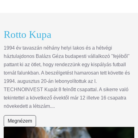
Rotto Kupa
1994 év tavaszán néhány helyi lakos és a hétvégi
háztulajdonos Balázs Géza budapesti vállalkozó "fejéből"
pattant ki az ötlet, hogy rendezzünk egy kispályás futball
tornát falunkban. A beszélgetést hamarosan tett követte és
1994. augusztus 20-án lebonyolítottuk az I.
TECHNOINVEST Kupát 8 felnőtt csapattal. A sikerre való
tekintettel a következő évektől már 12 illetve 16 csapatra
növekedett a létszám....
Megnézem