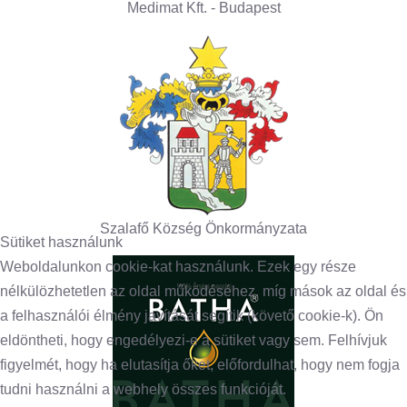
Medimat Kft. - Budapest
Szalafő Község Önkormányzata
Sütiket használunk
Weboldalunkon cookie-kat használunk. Ezek egy része
nélkülözhetetlen az oldal működéséhez, míg mások az oldal és
a felhasználói élmény javítását segítik (követő cookie-k). Ön
eldöntheti, hogy engedélyezi-e a sütiket vagy sem. Felhívjuk
figyelmét, hogy ha elutasítja őket, előfordulhat, hogy nem fogja
tudni használni a webhely összes funkcióját.